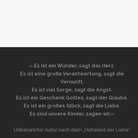
‹‹
Es ist ein Wunder, sagt das Herz.
Es ist eine große Verantwortung, sagt die
Vernunft.
Es ist viel Sorge, sagt die Angst.
Es ist ein Geschenk Gottes, sagt der Glaube.
Es ist ein großes Glück, sagt die Liebe.
Es sind unsere Kinder, sagen wir.
››
Unbekannter Autor nach dem „Hohelied der Liebe“