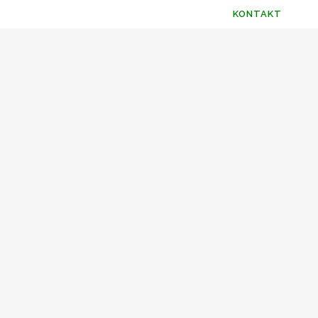
STARTSEITE
WEB-KONZEPTION
KONTAKT
D