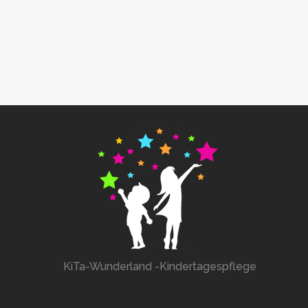
KiTa-Wunderland -Kindertagespflege